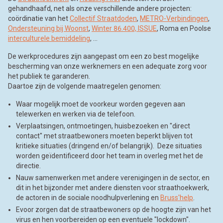
gehandhaafd, net als onze verschillende andere projecten:
coördinatie van het
Collectif Straatdoden
,
METRO-Verbindingen
,
Ondersteuning bij Woonst
,
Winter 86.400, ISSUE
, Roma en Poolse
interculturele bemiddeling
, ...
De werkprocedures zijn aangepast om een zo best mogelijke
bescherming van onze werknemers en een adequate zorg voor
het publiek te garanderen.
Daartoe zijn de volgende maatregelen genomen:
Waar mogelijk moet de voorkeur worden gegeven aan
telewerken en werken via de telefoon.
Verplaatsingen, ontmoetingen, huisbezoeken en "direct
contact" met straatbewoners moeten beperkt blijven tot
kritieke situaties (dringend en/of belangrijk). Deze situaties
worden geïdentificeerd door het team in overleg met het de
directie.
Nauw samenwerken met andere verenigingen in de sector, en
dit in het bijzonder met andere diensten voor straathoekwerk,
de actoren in de sociale noodhulpverlening en
Bruss'help
.
Evoor zorgen dat de straatbewoners op de hoogte zijn van het
virus en hen voorbereiden op een eventuele "lockdown".