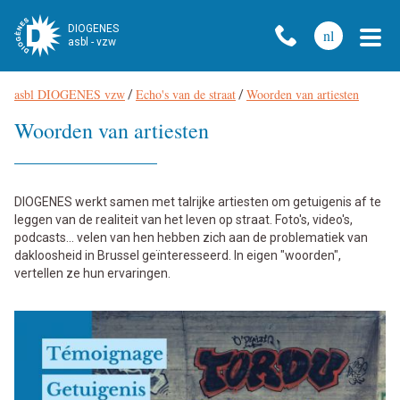
DIOGENES
nl
asbl - vzw
asbl DIOGENES vzw
Echo's van de straat
Woorden van artiesten
Broodkruimel
/
/
Woorden van artiesten
DIOGENES werkt samen met talrijke artiesten om getuigenis af te
leggen van de realiteit van het leven op straat. Foto's, video's,
podcasts... velen van hen hebben zich aan de problematiek van
dakloosheid in Brussel geïnteresseerd. In eigen "woorden",
vertellen ze hun ervaringen.