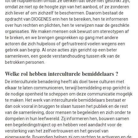
tot de hulpdiensten omdat ze denken dat deze niet geschikt zijn,
omdat ze niet op de hoogte zijn van het aanbod, of ze zonderen
zich liever af om zichzelf te beschermen. Daarom bestaat de
opdracht van DIOGENES erin hen te bereiken, hen te informeren
over hun rechten en plichten, hen te verwijzen naar de geschikte
organisaties. We maken mensen ook bewust om stereotypen af
te breken, en we brengen gesprekken op gang met andere
actoren die zich hulpeloos of gefrustreerd voelen wegens een
gebrek aan begrip. Al onze acties zijn gericht op een beter
samenleven, een goede verstandhouding tussen elk van de
betrokken personen.
Welke rol hebben interculturele bemiddelaars ?
De interculturele benadering heeft als doel twee culturen met
elkaar te laten communiceren, terwijl bemiddeling erop gericht is
de nodige openheid te scheppen om deze communicatie mogelijk
te maken. Het werk van interculturele bemiddelaars bestaat er
dan ook vooral in bruggen te slaan tussen het publiek en de rest
van de samenleving, door mensen te begeleiden en zich onder te
dompelen in hun leefwereld. Zij informeren hen, bouwen samen
een begeleidingstraject op en hebben veel aandacht voor de
versterking van het zelfvertrouwen en het gevoel van
eigenwaarde. Bovendien helpen zij om rechten te activeren en de