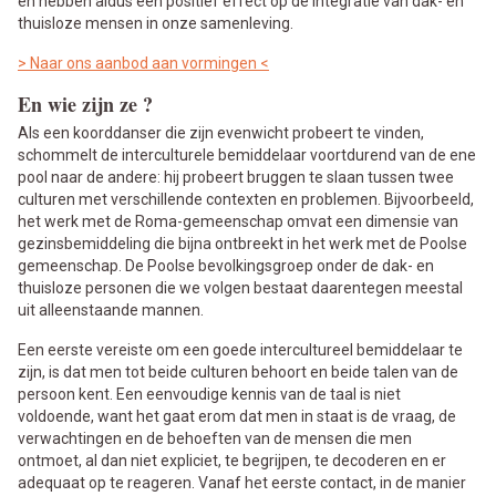
en hebben aldus een positief effect op de integratie van dak- en
thuisloze mensen in onze samenleving.
> Naar ons aanbod aan vormingen <
En wie zijn ze ?
Als een koorddanser die zijn evenwicht probeert te vinden,
schommelt de interculturele bemiddelaar voortdurend van de ene
pool naar de andere: hij probeert bruggen te slaan tussen twee
culturen met verschillende contexten en problemen. Bijvoorbeeld,
het werk met de Roma-gemeenschap omvat een dimensie van
gezinsbemiddeling die bijna ontbreekt in het werk met de Poolse
gemeenschap. De Poolse bevolkingsgroep onder de dak- en
thuisloze personen die we volgen bestaat daarentegen meestal
uit alleenstaande mannen.
Een eerste vereiste om een goede intercultureel bemiddelaar te
zijn, is dat men tot beide culturen behoort en beide talen van de
persoon kent. Een eenvoudige kennis van de taal is niet
voldoende, want het gaat erom dat men in staat is de vraag, de
verwachtingen en de behoeften van de mensen die men
ontmoet, al dan niet expliciet, te begrijpen, te decoderen en er
adequaat op te reageren. Vanaf het eerste contact, in de manier