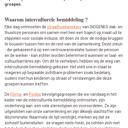
groepen.
Waarom interculturele bemiddeling ?
Elke dag ontmoeten de
straathoekwerkers
van DIOGENES dak- en
thuisloze personen om samen met hen een traject op maat uit te
stippelen voor sociale inclusie, dit doen ze door de nodige bruggen
te bouwen tussen hen en de rest van de samenleving. Deze steun
- die gebaseerd is op een vertrouwensrelatie tussen de persoon
en de werker - kan echter worden belemmerd wanneer er taal- en
cultuurbarrières zijn. Om dit te verhelpen, hebben wij de weg van
interculturele bemiddeling gekozen. Het stelt ons in staat te
reageren op bepaalde zichtbare problemen zoals bedelarij,
ouders met hun kinderen op straat of verslavingen die deze
groepen kunnen treffen.
De
Roma-
en
Poolse
bevolgingsgroepen die we vandaag in het
kader van de interculturele bemiddeling ontmoeten, zijn
onderhevig aan een vele stereotypen en vooroordelen. Ze zijn
uitgesloten van onze samenleving en zijn dikwijls slachtoffer van
discriminatie. Naarmate de tijd verstrijkt, merken wij dat ze
zichzelf buitensluiten : ze vragen niets meer, ze richten zich niet