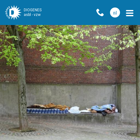
DIOGENES
nl
asbl - vzw