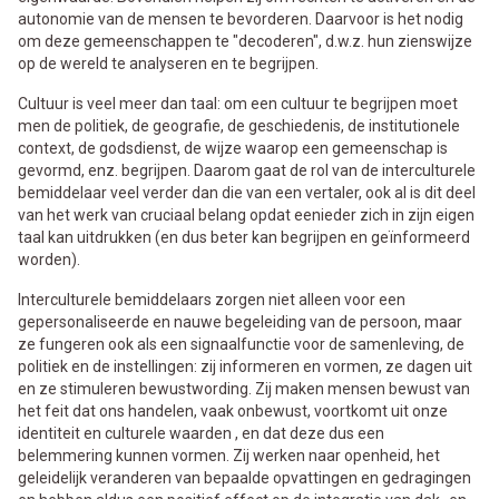
autonomie van de mensen te bevorderen. Daarvoor is het nodig
om deze gemeenschappen te "decoderen", d.w.z. hun zienswijze
op de wereld te analyseren en te begrijpen.
Cultuur is veel meer dan taal: om een cultuur te begrijpen moet
men de politiek, de geografie, de geschiedenis, de institutionele
context, de godsdienst, de wijze waarop een gemeenschap is
gevormd, enz. begrijpen. Daarom gaat de rol van de interculturele
bemiddelaar veel verder dan die van een vertaler, ook al is dit deel
van het werk van cruciaal belang opdat eenieder zich in zijn eigen
taal kan uitdrukken (en dus beter kan begrijpen en geïnformeerd
worden).
Interculturele bemiddelaars zorgen niet alleen voor een
gepersonaliseerde en nauwe begeleiding van de persoon, maar
ze fungeren ook als een signaalfunctie voor de samenleving, de
politiek en de instellingen: zij informeren en vormen, ze dagen uit
en ze stimuleren bewustwording. Zij maken mensen bewust van
het feit dat ons handelen, vaak onbewust, voortkomt uit onze
identiteit en culturele waarden , en dat deze dus een
belemmering kunnen vormen. Zij werken naar openheid, het
geleidelijk veranderen van bepaalde opvattingen en gedragingen