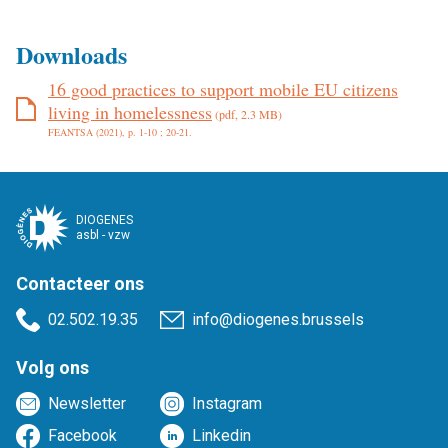
Downloads
16 good practices to support mobile EU citizens
living in homelessness
(pdf, 2.3 MB)
FEANTSA (2021), p. 1-10 ; 20-21.
DIOGENES
asbl - vzw
Contacteer ons
02.502.19.35
info@diogenes.brussels
Volg ons
Newsletter
Instagram
Facebook
Linkedin