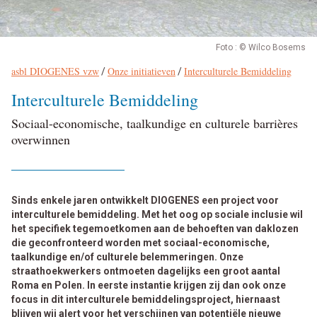
Foto : © Wilco Bosems
asbl DIOGENES vzw
Onze initiatieven
Interculturele Bemiddeling
Broodkruimel
/
/
Interculturele Bemiddeling
Sociaal-economische, taalkundige en culturele barrières
overwinnen
Sinds enkele jaren ontwikkelt DIOGENES een project voor
interculturele bemiddeling. Met het oog op sociale inclusie wil
het specifiek tegemoetkomen aan de behoeften van daklozen
die geconfronteerd worden met sociaal-economische,
taalkundige en/of culturele belemmeringen. Onze
straathoekwerkers ontmoeten dagelijks een groot aantal
Roma en Polen. In eerste instantie krijgen zij dan ook onze
focus in dit interculturele bemiddelingsproject, hiernaast
blijven wij alert voor het verschijnen van potentiële nieuwe