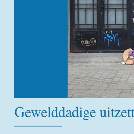
Gewelddadige uitzett