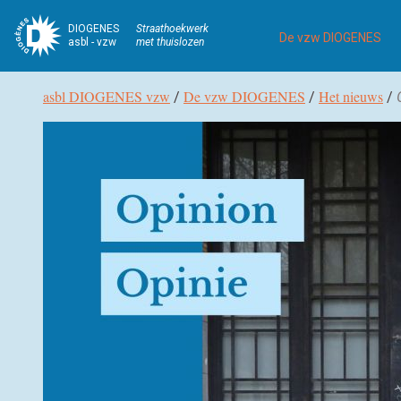
DIOGENES
Straathoekwerk
De vzw DIOGENES
asbl - vzw
met thuislozen
Broodkruimel
asbl DIOGENES vzw
De vzw DIOGENES
Het nieuws
/
/
/
Navigatie