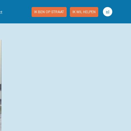
nl
ct
IK BEN OP STRAAT
IK WIL HELPEN