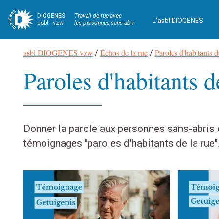
DIOGENES
Travail de rue avec
L’asbl DIOGENES
asbl - vzw
les personnes sans-abri
Fil
asbl DIOGENES vzw
Échos de la rue
Paroles d'habitants d
/
/
d’Ariane
Paroles d'habitants d
Navigation
Donner la parole aux personnes sans-abris 
témoignages "paroles d'habitants de la rue"