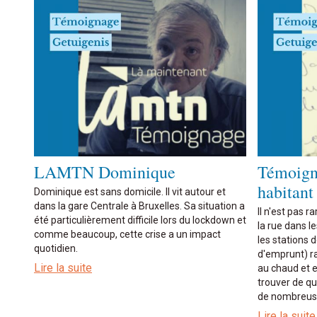
LAMTN Dominique
Témoign
habitant
Dominique est sans domicile. Il vit autour et
dans la gare Centrale à Bruxelles. Sa situation a
Il n'est pas 
été particulièrement difficile lors du lockdown et
la rue dans 
comme beaucoup, cette crise a un impact
les stations
quotidien.
d'emprunt) r
Lire la suite
au chaud et e
trouver de qu
de nombreuse
Lire la suite