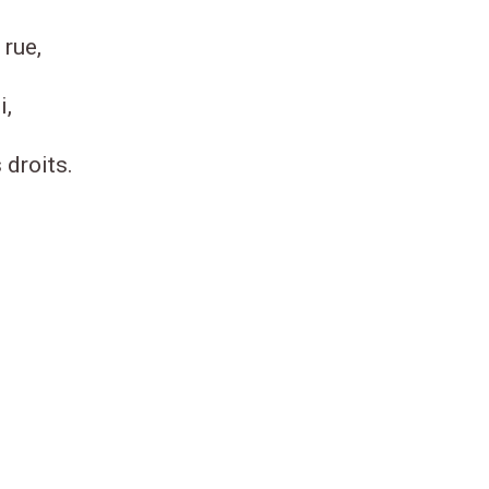
 rue,
i,
droits.
,