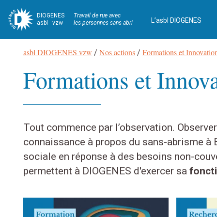
DIOGENES
Travail de rue avec
L’asbl DIOGENES
asbl - vzw
les personnes sans-abri
Fil
asbl DIOGENES vzw
Nos actions
Formations et Innovatio
/
/
d’Ariane
Formations et Innova
Navigation
Tout commence par l’observation. Observer 
connaissance à propos du sans-abrisme à Br
sociale en réponse à des besoins non-couver
permettent à DIOGENES d'exercer sa
fonct