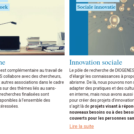
he
Innovation sociale
 est complémentaire au travail de
Le pôle de recherche de DIOGENE
S collabore avec des chercheurs,
d’élargir les connaissances à prop
t autres associations dans le cadre
abrisme. De là, nous pouvons non
s sur des thèmes liés au sans-
adapter des pratiques et des cultur
recherches finalisées sont
en interne, mais nous avons aussi
isponibles à l’ensemble des
pour créer des projets d’innovation 
téressées.
s’agit là de
projets visant à répon
nouveaux besoins ou à des beso
couverts pour les personnes san
Lire la suite