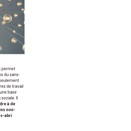
S permet
os du sans-
 seulement
es de travail
 une base
sociale. Il
dre à de
ins non-
s-abri
.