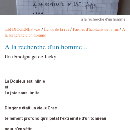
à la recherche d'un homme
asbl DIOGENES vzw
Échos de la rue
Paroles d'habitants de la rue
A
Fil
/
/
/
la recherche d'un homme
d’Ariane
A la recherche d'un homme...
Un témoignage de Jacky
La Douleur est infinie
et
La joie sans limite
Diogène était un vieux Grec
tellement profond qu'il pétât l'extrémité d'un tonneau
pour s'en vêtir...