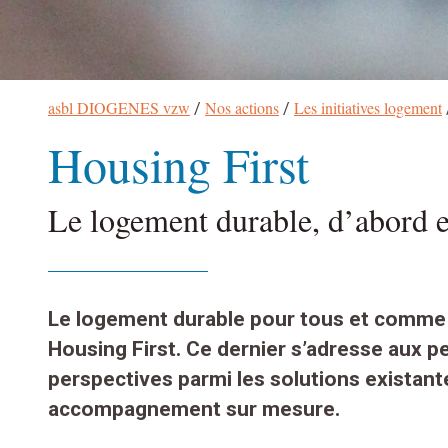
Fil
asbl DIOGENES vzw
Nos actions
Les initiatives logement
/
/
d’Ariane
Housing First
Le logement durable, d’abord e
Le logement durable pour tous et comme p
Housing First. Ce dernier s’adresse aux
pe
perspectives parmi les solutions existant
accompagnement sur mesure.