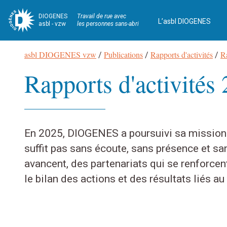
DIOGENES
Travail de rue avec
L’asbl DIOGENES
asbl - vzw
les personnes sans-abri
Fil
asbl DIOGENES vzw
Publications
Rapports d'activités
Ra
/
/
/
d’Ariane
Rapports d'activités
Navigation
En 2025, DIOGENES a poursuivi sa mission av
suffit pas sans écoute, sans présence et sa
avancent, des partenariats qui se renforcen
le bilan des actions et des résultats liés 