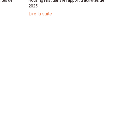
vités de
Housing First dans le rapport d'activités de
2025.
Lire la suite