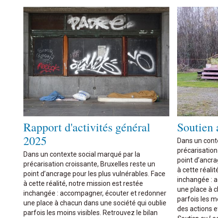
Rapport d'activités général
Soutien
2025
Dans un cont
précarisation
Dans un contexte social marqué par la
point d’ancra
précarisation croissante, Bruxelles reste un
à cette réalit
point d’ancrage pour les plus vulnérables. Face
inchangée : 
à cette réalité, notre mission est restée
une place à c
inchangée : accompagner, écouter et redonner
parfois les mo
une place à chacun dans une société qui oublie
des actions et
parfois les moins visibles. Retrouvez le bilan