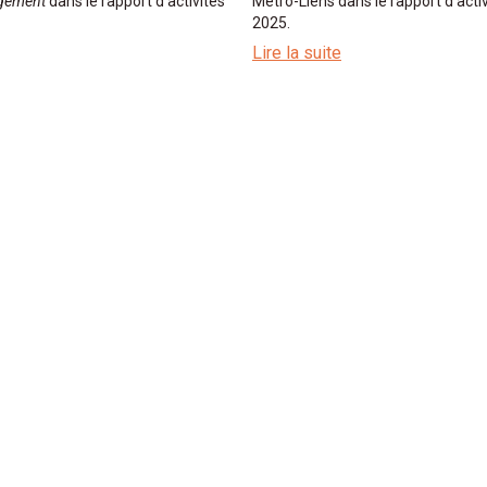
ogement
dans le rapport d'activités
Métro-Liens dans le rapport d'acti
2025.
Lire la suite