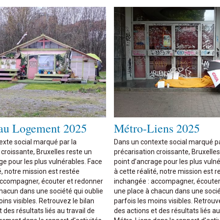
 au Logement 2025
Métro-Liens 2025
exte social marqué par la
Dans un contexte social marqué pa
 croissante, Bruxelles reste un
précarisation croissante, Bruxelles
ge pour les plus vulnérables. Face
point d’ancrage pour les plus vuln
é, notre mission est restée
à cette réalité, notre mission est r
accompagner, écouter et redonner
inchangée : accompagner, écouter
hacun dans une société qui oublie
une place à chacun dans une socié
ins visibles. Retrouvez le bilan
parfois les moins visibles. Retrouve
 des résultats liés au travail de
des actions et des résultats liés au