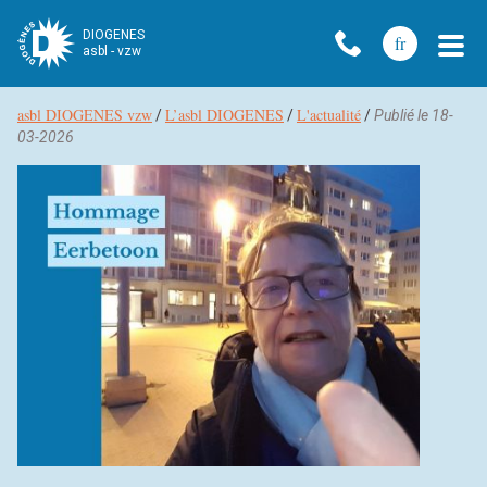
DIOGENES
fr
asbl - vzw
asbl DIOGENES vzw
L’asbl DIOGENES
L'actualité
Fil
/
/
/
Publié le 18-
d’Ariane
03-2026