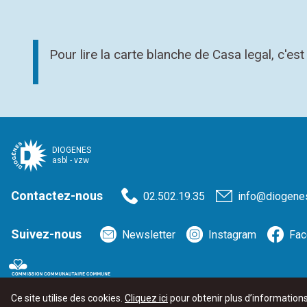
Pour lire la carte blanche de Casa legal, c'es
DIOGENES
asbl - vzw
Contactez-nous
02.502.19.35
info@diogene
Suivez-nous
Newsletter
Instagram
Fac
L’asbl DIOGENES est un service agréé et subventionné par
la Commission co
Ce site utilise des cookies.
Cliquez ici
pour obtenir plus d’information