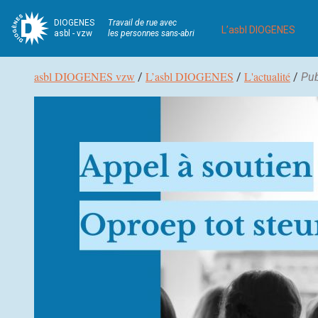
DIOGENES
Travail de rue avec
L’asbl DIOGENES
asbl - vzw
les personnes sans-abri
Fil
asbl DIOGENES vzw
L’asbl DIOGENES
L'actualité
/
/
/
Pub
d’Ariane
Navigation