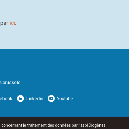
t par
ici
.
s.brussels
ebook
Linkedin
Youtube
mmunautaire commune
de la Région de Bruxelles‑Capitale.
s concernant le traitement des données par l’asbl Diogènes.