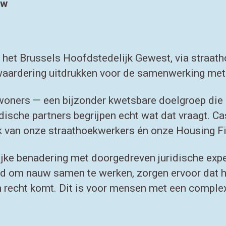
zw
het Brussels Hoofdstedelijk Gewest, via straath
e waardering uitdrukken voor de samenwerking me
ewoners — een bijzonder kwetsbare doelgroep die
idische partners begrijpen echt wat dat vraagt. Ca
rk van onze straathoekwerkers én onze Housing F
jke benadering met doorgedreven juridische exp
id om nauw samen te werken, zorgen ervoor dat het
n recht komt. Dit is voor mensen met een complex