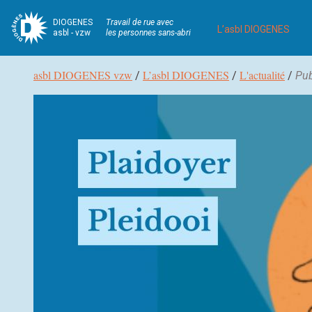
DIOGENES
Travail de rue avec
L’asbl DIOGENES
asbl - vzw
les personnes sans-abri
Fil
asbl DIOGENES vzw
L’asbl DIOGENES
L'actualité
/
/
/
Pub
d’Ariane
Navigation