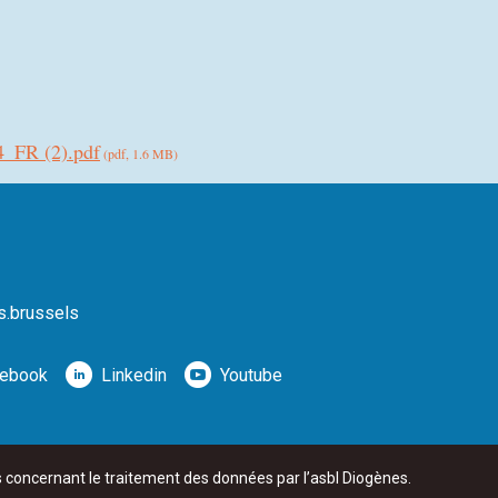
4_FR (2).pdf
(pdf, 1.6 MB)
s.brussels
ebook
Linkedin
Youtube
mmunautaire commune
de la Région de Bruxelles‑Capitale.
s concernant le traitement des données par l’asbl Diogènes.