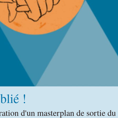
blié !
ation d'un masterplan de sortie du