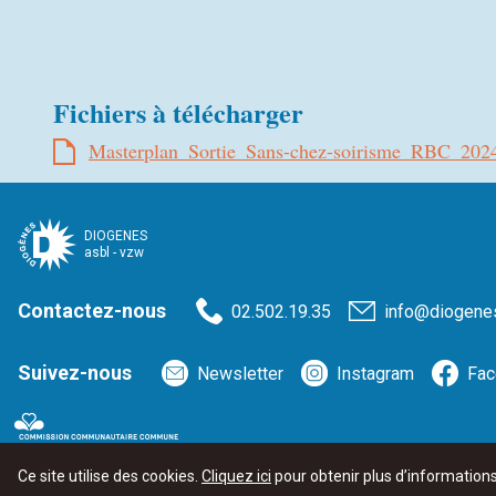
Fichiers à télécharger
Masterplan_Sortie_Sans-chez-soirisme_RBC_202
DIOGENES
asbl - vzw
Contactez-nous
02.502.19.35
info@diogene
Suivez-nous
Newsletter
Instagram
Fac
L’asbl DIOGENES est un service agréé et subventionné par
la Commission co
Ce site utilise des cookies.
Cliquez ici
pour obtenir plus d’information